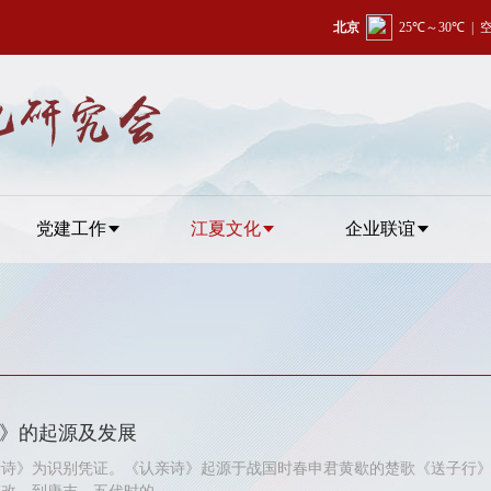
党建工作
江夏文化
企业联谊
》的起源及发展
亲诗》为识别凭证。《认亲诗》起源于战国时春申君黄歇的楚歌《送子行