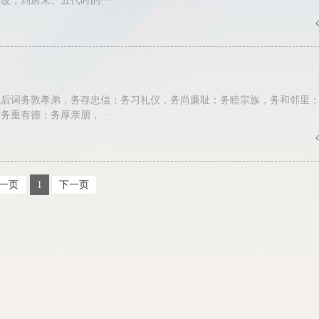
改，到唐末、五代时的···
勉后词务敦孝弟，务存忠信；务习礼仪，务尚廉耻；务睦宗族，务和邻里
务重有德；务厚亲朋，···
一页
1
下一页