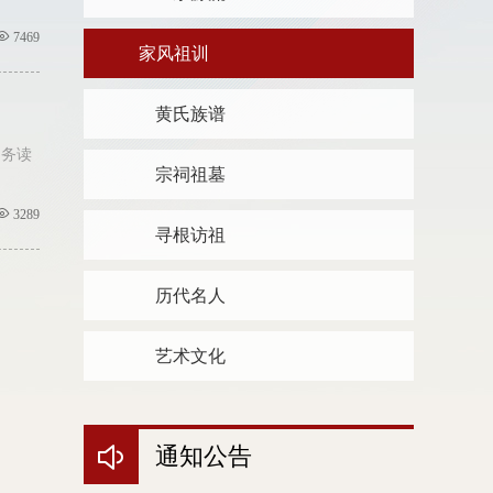
7469
家风祖训
黄氏族谱
；务读
宗祠祖墓
3289
寻根访祖
历代名人
艺术文化
通知公告