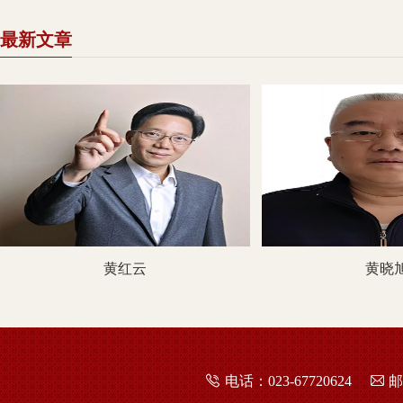
最新文章
黄红云
黄晓
电话：023-67720624
邮